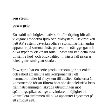
ren ström
powergrip
En stabil och högkvalitativ strömförsörjning blir allt
viktigare i moderna ljud- och bildsystem. Elektroniken
i ett AV-system påverkas ofta av störningar från andra
apparater på samma elnät, pulserande nätaggregat och
olika typer av elektriskt brus. I bästa fall kan detta leda
till sämre ljud- och bildkvalitet – i värsta fall riskerar
känslig utrustning att skadas.
Powergrip har en serie produkter som gör det enkelt
och säkert att ansluta alla komponenter i ett
hemmabio- eller hi-fi-system till elnätet. Enheterna är
konstruerade för att filtrera bort oönskat elektriskt brus
från nätspänningen, skydda utrustningen mot
spänningsspikar och ge användaren möjlighet att
kontrollera strömmen till olika apparater i systemet på
ett smidigt sätt.