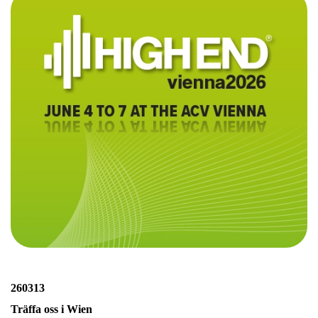
260313
Träffa oss i Wien