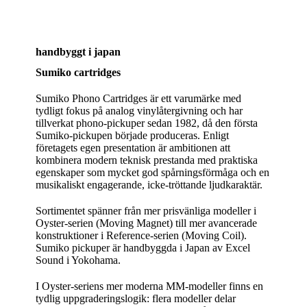
handbyggt i japan
Sumiko cartridges
Sumiko Phono Cartridges är ett varumärke med
tydligt fokus på analog vinylåtergivning och har
tillverkat phono‑pickuper sedan 1982, då den första
Sumiko‑pickupen började produceras. Enligt
företagets egen presentation är ambitionen att
kombinera modern teknisk prestanda med praktiska
egenskaper som mycket god spårningsförmåga och en
musikaliskt engagerande, icke‑tröttande ljudkaraktär.
Sortimentet spänner från mer prisvänliga modeller i
Oyster‑serien (Moving Magnet) till mer avancerade
konstruktioner i Reference‑serien (Moving Coil).
Sumiko pickuper är handbyggda i Japan av Excel
Sound i Yokohama.
I Oyster‑seriens mer moderna MM‑modeller finns en
tydlig uppgraderingslogik: flera modeller delar