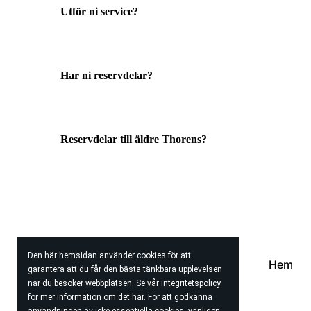
Utför ni service?
Har ni reservdelar?
Reservdelar till äldre Thorens?
Den här hemsidan använder cookies för att
HIFI-AGENTEN AB
Hem
garantera att du får den bästa tänkbara upplevelsen
när du besöker webbplatsen. Se vår
integritetspolicy
för mer information om det här. För att godkänna