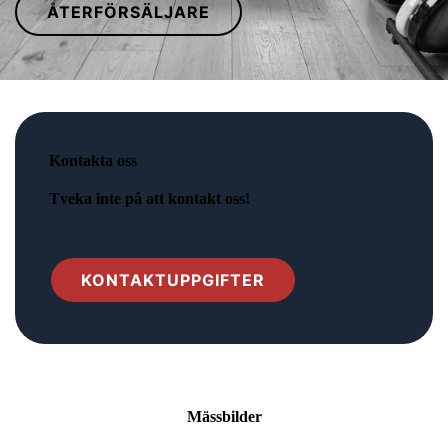
ÅTERFÖRSÄLJARE
Kontakta oss
Tveka inte på att kontakt oss!
KONTAKTUPPGIFTER
Mässbilder