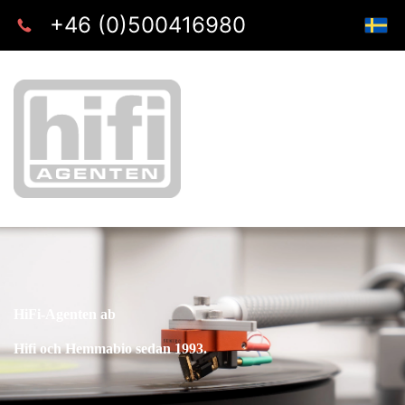
+46 (0)500416980
HiFi-Agenten ab
Hifi och Hemmabio sedan 1993.