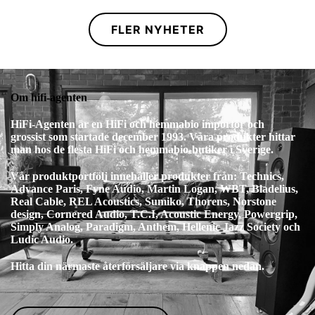
FLER NYHETER
Om hifi-agenten
HiFi-Agenten är en HiFi och hemmabio importör och
grossist som startade december 1993. Våra produkter hittar
man hos de flesta HiFi och hemmabio-butiker i Sverige.
Vår produktportfölj innehåller produkter från: Technics,
Advance Paris, Fyne Audio, Martin Logan, WBT, Bladelius,
Real Cable, REL Acoustics, Sumiko, Thorens, Norstone
design, Cornered Audio, T.C.I, Acoustic Energy, Powergrip,
Simply Analog, Paradigm, Anthem, Hellenic Jazz Society och
Ludic Audio.
Hitta din närmaste återförsäljare via knappen nedan.